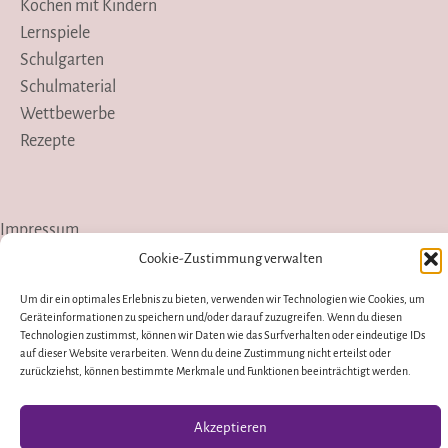
Kochen mit Kindern
Lernspiele
Schulgarten
Schulmaterial
Wettbewerbe
Rezepte
Impressum
Cookie-Zustimmung verwalten
Datenschutzerklärung
Um dir ein optimales Erlebnis zu bieten, verwenden wir Technologien wie Cookies, um
Presse
Geräteinformationen zu speichern und/oder darauf zuzugreifen. Wenn du diesen
Technologien zustimmst, können wir Daten wie das Surfverhalten oder eindeutige IDs
Instagram
YouTube
auf dieser Website verarbeiten. Wenn du deine Zustimmung nicht erteilst oder
zurückziehst, können bestimmte Merkmale und Funktionen beeinträchtigt werden.
Pinterest
Akzeptieren
Copyright © 2026 wirf-mich-nicht-weg.de