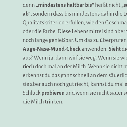
denn
„mindestens haltbar bis“
heißt nicht
„s
ab“
, sondern dass bis mindestens dahin die L
Qualitätskriterien erfüllen, wie den Geschma
oder die Farbe. Diese Lebensmittel sind aber
noch lange genießbar. Um das zu überprüfen
Auge-Nase-Mund-Check
anwenden:
Sieht
di
aus? Wenn ja, dann wirf sie weg. Wenn sie wi
riech
doch mal an der Milch. Wenn sie nicht m
erkennst du das ganz schnell an dem säuerl
sie aber auch noch gut riecht, kannst du mal 
Schluck
probieren
und wenn sie nicht sauer 
die Milch trinken.