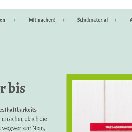
en!
Mitmachen!
Schulmaterial
A
Menü
Menü
Menü
öffnen
öffnen
öffnen
r bis
sthaltbarkeits-
 unsicher, ob ich die
zt wegwerfen? Nein,