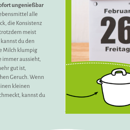
ofort ungenießbar
ebensmittel alle
ck, die Konsistenz
 trotzdem meist
 kannst du den
e Milch klumpig
e immer aussieht,
ehr gut ist,
ichen Geruch. Wenn
einen kleinen
schmeckt, kannst du