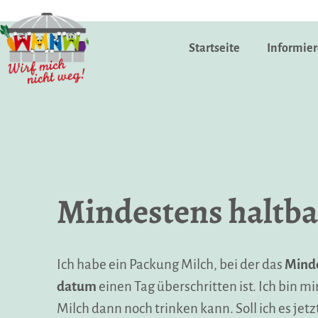
Zum
Inhalt
Startseite
Informier
springen
Wirf
mich
nicht
weg
|
Mindestens haltba
Eine
Initiative
gegen
Ich habe ein Packung Milch, bei der das
Minde
Lebensmittelverschwendung
datum
einen Tag überschritten ist. Ich bin mir
Milch dann noch trinken kann. Soll ich es jet