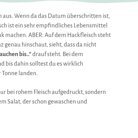
h aus. Wenn da das Datum überschritten ist,
sch ist ein sehr empfindliches Lebensmittel
rank machen. ABER: Auf dem Hackfleisch steht
 genau hinschaut, sieht, dass da nicht
auchen bis..“
drauf steht. Bei dem
d bis dahin solltest du es wirklich
r Tonne landen.
ur bei rohem Fleisch aufgedruckt, sondern
m Salat, der schon gewaschen und