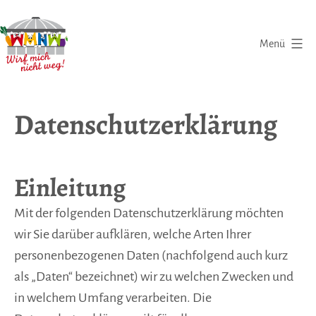
Zum
Inhalt
Menü
springen
Wirf
mich
Datenschutzerklärung
nicht
weg
|
Einleitung
Eine
Initiative
Mit der folgenden Datenschutzerklärung möchten
gegen
wir Sie darüber aufklären, welche Arten Ihrer
Lebensmittelverschwendung
personenbezogenen Daten (nachfolgend auch kurz
als „Daten“ bezeichnet) wir zu welchen Zwecken und
in welchem Umfang verarbeiten. Die