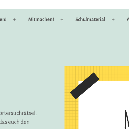
en!
Mitmachen!
Schulmaterial
A
Menü
Menü
Menü
öffnen
öffnen
öffnen
örtersuchrätsel,
 das euch den