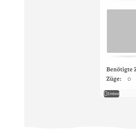
Benötigte Z
Züge:
0
Embed