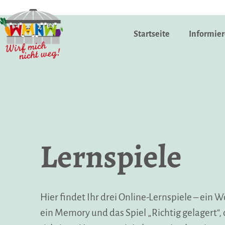
Zum
Inhalt
Startseite
Informier
springen
Wirf
mich
nicht
weg
|
Lernspiele
Eine
Initiative
gegen
Lebensmittelverschwendung
Hier findet Ihr drei Online-Lernspiele – ein W
ein Memory und das Spiel „Richtig gelagert“,