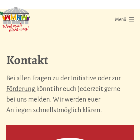
Zum
Inhalt
Menü
springen
Wirf
mich
Kontakt
nicht
weg
|
Bei allen Fragen zu der Initiative oder zur
Eine
Förderung
könnt ihr euch jederzeit gerne
Initiative
bei uns melden. Wir werden euer
gegen
Anliegen schnellstmöglich klären.
Lebensmittelverschwendung