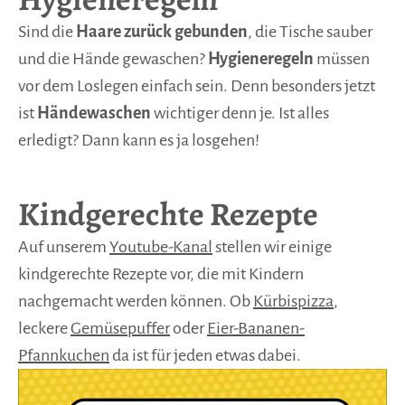
Sind die
Haare zurück gebunden
, die Tische sauber
und die Hände gewaschen?
Hygieneregeln
müssen
vor dem Loslegen einfach sein. Denn besonders jetzt
ist
Händewaschen
wichtiger denn je. Ist alles
erledigt? Dann kann es ja losgehen!
Kindgerechte Rezepte
Auf unserem
Youtube-Kanal
stellen wir einige
kindgerechte Rezepte vor, die mit Kindern
nachgemacht werden können. Ob
Kürbispizza
,
leckere
Gemüsepuffer
oder
Eier-Bananen-
Pfannkuchen
da ist für jeden etwas dabei.