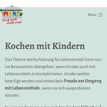
Zum
Inhalt
Menü
springen
Wirf
mich
Kochen mit Kindern
nicht
weg
|
Das Thema Wertschätzung für Lebensmittel kann nur
Eine
ins Bewusstsein übergehen, wenn Kinder auch mit
Initiative
Lebensmitteln in Kontakt treten. Kinder wollen
gegen
beteiligt werden und entwickeln
Freude am Umgang
Lebensmittelverschwendung
mit Lebensmitteln
, wenn sie sich ausprobieren
können.