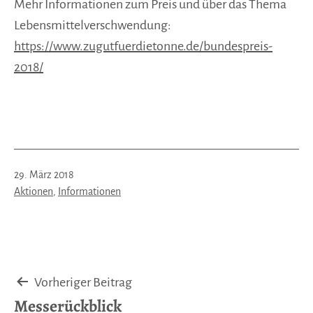
Mehr Informationen zum Preis und über das Thema
Lebensmittelverschwendung:
https://www.zugutfuerdietonne.de/bundespreis-
2018/
Veröffentlicht
29. März 2018
am
Kategorisiert
Aktionen
,
Informationen
als
Beitragsnavigation
Vorheriger Beitrag
Messerückblick