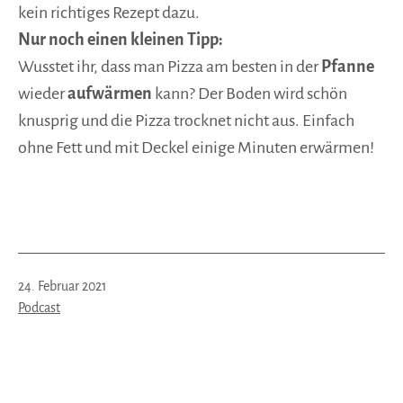
kein richtiges Rezept dazu.
Nur noch einen kleinen Tipp:
Wusstet ihr, dass man Pizza am besten in der
Pfanne
wieder
aufwärmen
kann? Der Boden wird schön
knusprig und die Pizza trocknet nicht aus. Einfach
ohne Fett und mit Deckel einige Minuten erwärmen!
Veröffentlicht
24. Februar 2021
am
Kategorisiert
Podcast
als