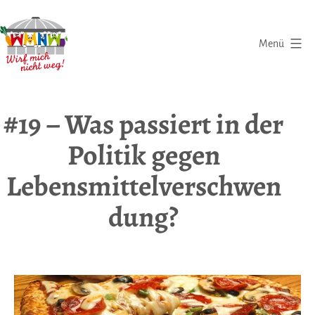
Zum
Inhalt
Menü
springen
Wirf
mich
#19 – Was passiert in der
nicht
Politik gegen
weg
|
Lebensmittelverschwen
Eine
dung?
Initiative
gegen
Lebensmittelverschwendung