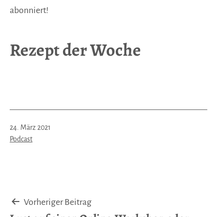
abonniert!
Rezept der Woche
Veröffentlicht
24. März 2021
am
Kategorisiert
Podcast
als
Beitragsnavigation
Vorheriger Beitrag