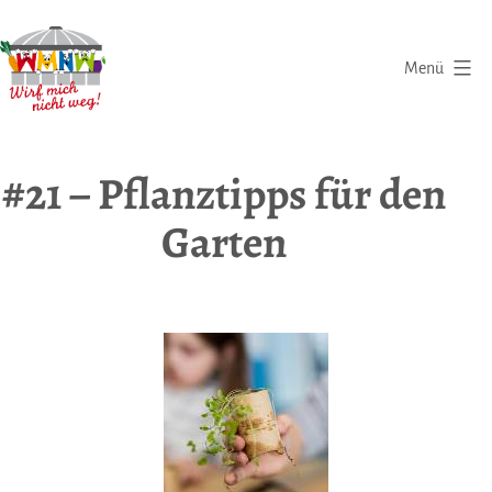
Zum
Inhalt
Menü
springen
Wirf
mich
#21 – Pflanztipps für den
nicht
Garten
weg
|
Eine
Initiative
gegen
Lebensmittelverschwendung