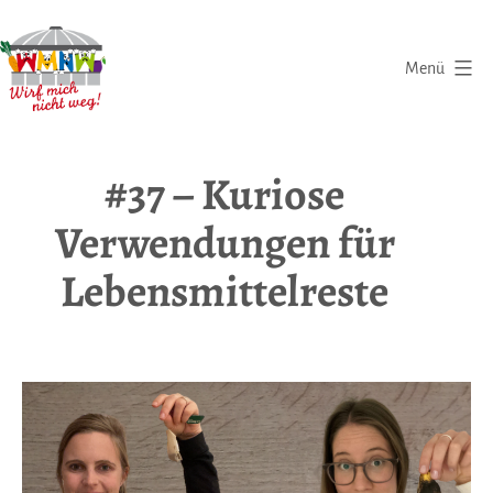
Zum
Inhalt
Menü
springen
Wirf
mich
#37 – Kuriose
nicht
Verwendungen für
weg
|
Lebensmittelreste
Eine
Initiative
gegen
Lebensmittelverschwendung