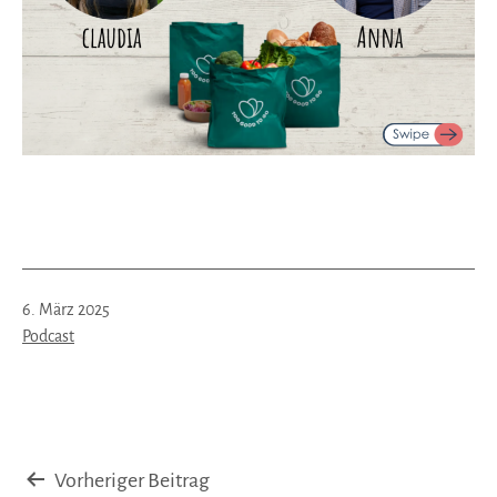
Veröffentlicht
6. März 2025
am
Kategorisiert
Podcast
als
Beitragsnavigation
Vorheriger Beitrag