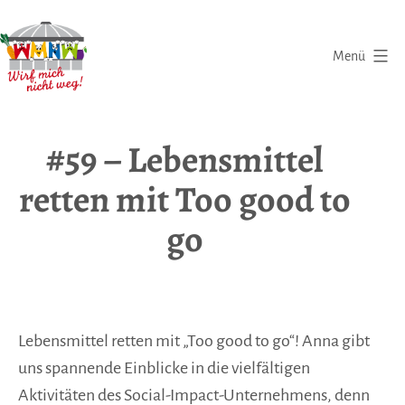
Zum
Inhalt
Menü
springen
Wirf
mich
#59 – Lebensmittel
nicht
retten mit Too good to
weg
|
go
Eine
Initiative
gegen
Lebensmittelverschwendung
Lebensmittel retten mit „Too good to go“!
Anna gibt
uns spannende Einblicke in die vielfältigen
Aktivitäten des Social-Impact-Unternehmens, denn