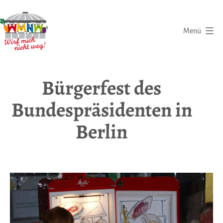
Zum
Inhalt
Menü
springen
Wirf
mich
Bürgerfest des
nicht
Bundespräsidenten in
weg
|
Berlin
Eine
Initiative
gegen
Lebensmittelverschwendung