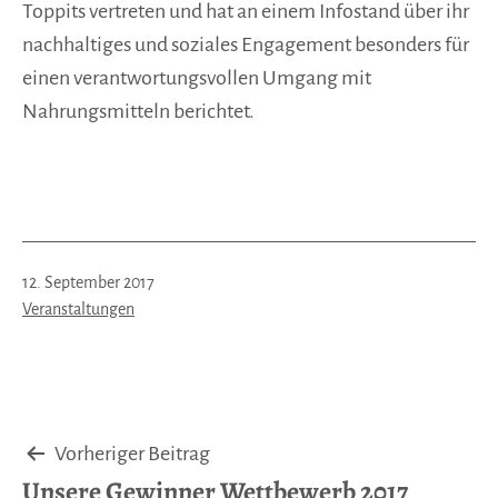
Toppits vertreten und hat an einem Infostand über ihr
nachhaltiges und soziales Engagement besonders für
einen verantwortungsvollen Umgang mit
Nahrungsmitteln berichtet.
Veröffentlicht
12. September 2017
am
Kategorisiert
Veranstaltungen
als
Beitragsnavigation
Vorheriger Beitrag
Unsere Gewinner Wettbewerb 2017