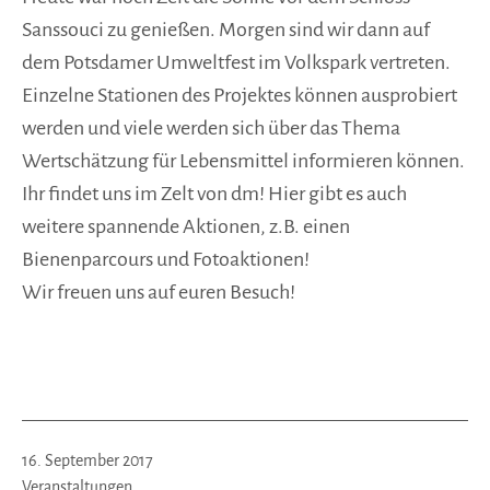
Sanssouci zu genießen. Morgen sind wir dann auf
dem Potsdamer Umweltfest im Volkspark vertreten.
Einzelne Stationen des Projektes können ausprobiert
werden und viele werden sich über das Thema
Wertschätzung für Lebensmittel informieren können.
Ihr findet uns im Zelt von dm! Hier gibt es auch
weitere spannende Aktionen, z.B. einen
Bienenparcours und Fotoaktionen!
Wir freuen uns auf euren Besuch!
Veröffentlicht
16. September 2017
am
Kategorisiert
Veranstaltungen