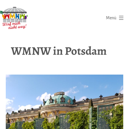
Zum
Inhalt
Menü
springen
Wirf
mich
WMNW in Potsdam
nicht
weg
|
Eine
Initiative
gegen
Lebensmittelverschwendung