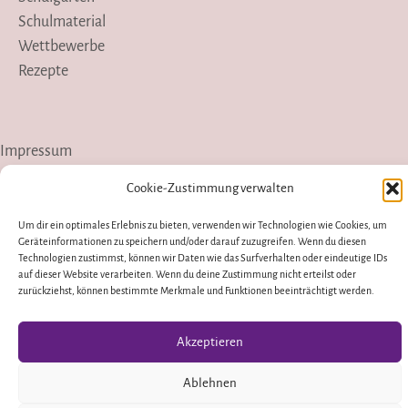
Schulmaterial
Wettbewerbe
Rezepte
Impressum
Datenschutzerklärung
Cookie-Zustimmung verwalten
Presse
Um dir ein optimales Erlebnis zu bieten, verwenden wir Technologien wie Cookies, um
Geräteinformationen zu speichern und/oder darauf zuzugreifen. Wenn du diesen
Technologien zustimmst, können wir Daten wie das Surfverhalten oder eindeutige IDs
Instagram
YouTube
auf dieser Website verarbeiten. Wenn du deine Zustimmung nicht erteilst oder
zurückziehst, können bestimmte Merkmale und Funktionen beeinträchtigt werden.
Pinterest
Akzeptieren
Copyright © 2026 wirf-mich-nicht-weg.de
Ablehnen