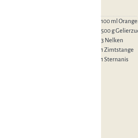
100 ml Orange
500 g Gelierzu
3 Nelken
1 Zimtstange
1 Sternanis