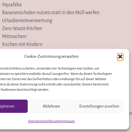
Aquafaba
Bananenschalen nutzen statt in den Müll werfen
Urlaubsresteverwertung
Zero Waste Kitchen
Mitmachen!
Kochen mit Kindern
Lernspiele
Cookie-Zustimmung verwalten
Schulgarten
Schulmaterial
timales Erlebnis zu bieten, verwenden wir Technologien wie Cookies, um
tionen zu speichern und/oder darauf zuzugreifen. Wenn du diesen Technologien
Wettbewerbe
nnen wir Daten wie das Surfverhalten oder eindeutige IDs auf dieser Website
Rezepte
Wenn du deine Zustimmung nicht erteilst oder zurückziehst, können bestimmte
Funktionen beeinträchtigt werden.
eptieren
Ablehnen
Einstellungen ansehen
Instagram
YouTube
m
Datenschutzerklärung
Presse
Pinterest
Datenschutzerklärung
Impressum