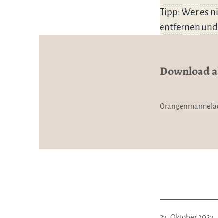
Tipp: Wer es n
entfernen und 
Download al
Orangenmarmela
Veröffentlicht
23. Oktober 2023