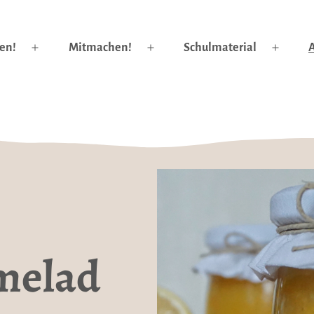
en!
Mitmachen!
Schulmaterial
A
Menü
Menü
Menü
öffnen
öffnen
öffnen
melad