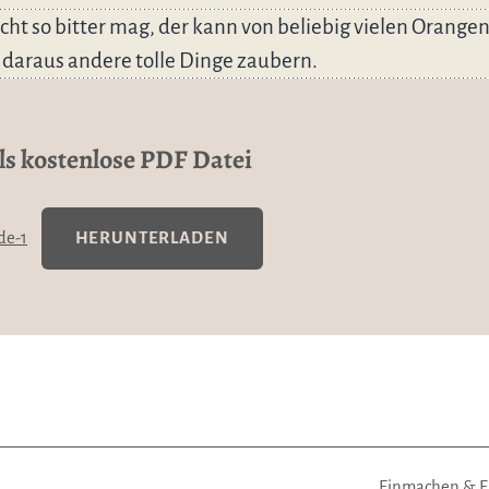
icht so bitter mag, der kann von beliebig vielen Orangen
daraus andere tolle Dinge zaubern.
s kostenlose PDF Datei
de-1
HERUNTERLADEN
Kategorisiert
Einmachen & E