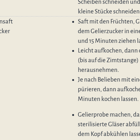
Scheiben schneiden und 
kleine Stücke schneiden
nsaft
Saft mit den Früchten,
cker
dem Gelierzucker in ein
und 15 Minuten ziehen l
Leicht aufkochen, dann
(bis auf die Zimtstange)
herausnehmen.
Je nach Belieben mit ei
pürieren, dann aufkoche
Minuten kochen lassen.
Gelierprobe machen, da
sterilisierte Gläser abfü
dem Kopf abkühlen lass