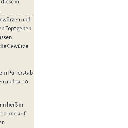
diese in
.
 Gewürzen und
en Topf geben
assen.
 die Gewürze
nem Pürierstab
n und ca. 10
nn heiß in
llen und auf
en