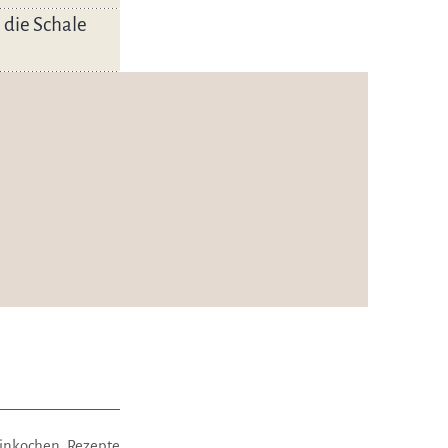
 die Schale
inkochen
,
Rezepte