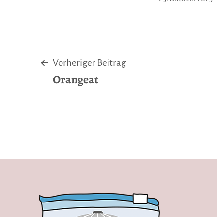
am
Beitragsnavigatio
Vorheriger Beitrag
Orangeat