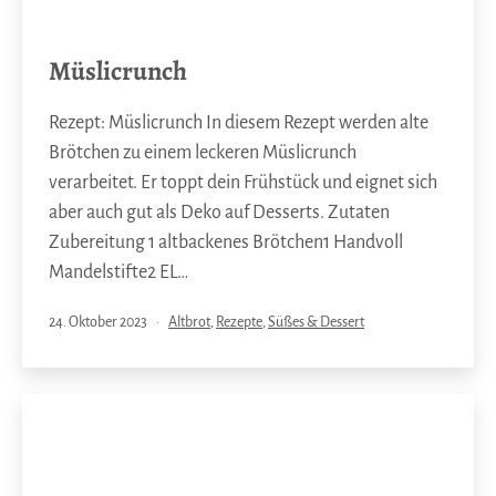
Müslicrunch
Rezept: Müslicrunch In diesem Rezept werden alte
Brötchen zu einem leckeren Müslicrunch
verarbeitet. Er toppt dein Frühstück und eignet sich
aber auch gut als Deko auf Desserts. Zutaten
Zubereitung 1 altbackenes Brötchen1 Handvoll
Mandelstifte2 EL…
Veröffentlicht
Kategorisiert
24. Oktober 2023
Altbrot
,
Rezepte
,
Süßes & Dessert
am
als