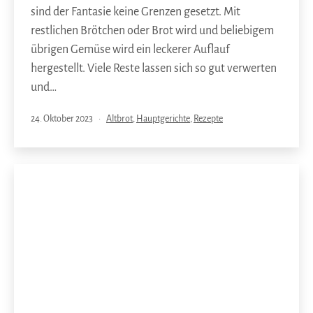
sind der Fantasie keine Grenzen gesetzt. Mit
restlichen Brötchen oder Brot wird und beliebigem
übrigen Gemüse wird ein leckerer Auflauf
hergestellt. Viele Reste lassen sich so gut verwerten
und…
Veröffentlicht
Kategorisiert
24. Oktober 2023
Altbrot
,
Hauptgerichte
,
Rezepte
am
als