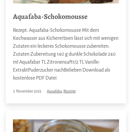
Aquafaba-Schokomousse
Rezept: Aquafaba-Schokomousse Mit dem
Kochwasser aus Kichererbsen lässt sich mit wenigen
Zutaten ein leckeres Schokomousse zubereiten.
Zutaten Zubereitung 140 g dunkle Schokolade 240
ml Aquafaba1 TL Zitronensaft1/2 TL Vanille-
ExtraktPuderzucker nachBelieben Download als
kostenlose PDF Datei
Veröffentlicht
Kategorisiert
3. November 2023
Aquafaba
,
Rezepte
am
als