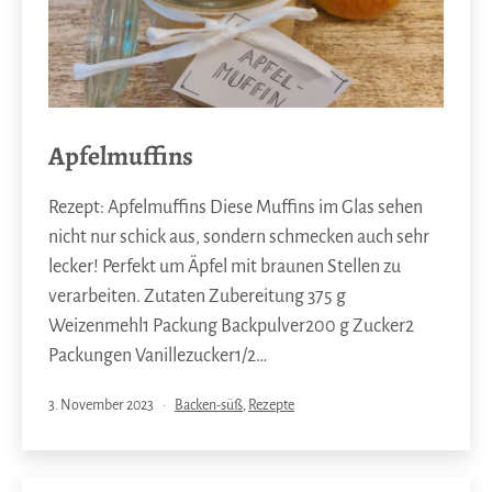
Apfelmuffins
Rezept: Apfelmuffins Diese Muffins im Glas sehen
nicht nur schick aus, sondern schmecken auch sehr
lecker! Perfekt um Äpfel mit braunen Stellen zu
verarbeiten. Zutaten Zubereitung 375 g
Weizenmehl1 Packung Backpulver200 g Zucker2
Packungen Vanillezucker1/2…
Veröffentlicht
Kategorisiert
3. November 2023
Backen-süß
,
Rezepte
am
als