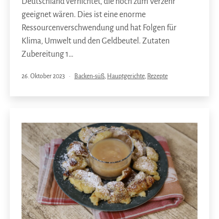
Deutschland vernichtet, die noch zum Verzehr
geeignet wären. Dies ist eine enorme
Ressourcenverschwendung und hat Folgen für
Klima, Umwelt und den Geldbeutel. Zutaten
Zubereitung 1…
Veröffentlicht
Kategorisiert
26. Oktober 2023
Backen-süß
,
Hauptgerichte
,
Rezepte
am
als