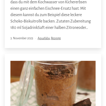
dass du mit dem Kochwasser von Kichererbsen
einen ganz einfachen Eischnee-Ersatz hast. Mit
diesem kannst du zum Beispiel diese leckere
Schoko-Biskuitrolle backen. Zutaten Zubereitung
180 ml SojadrinkSaft einer halben Zitroneoder…
Veröffentlicht
Kategorisiert
3. November 2023
Aquafaba
,
Rezepte
am
als