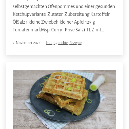
selbstgemachten Ofenpommes und einer gesunden
Ketchupvariante. Zutaten Zubereitung Kartoffeln
ÖlSalz 1 kleine Zwiebel1 kleiner Apfel 125 g
TomatenmarkMsp. Curry1 Prise Salz1 TL Zimt…
Veröffentlicht
Kategorisiert
2. November 2023
Hauptgerichte
,
Rezepte
am
als