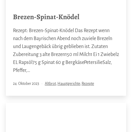
Brezen-Spinat-Knödel
Rezept: Brezen-Spinat-Knödel Das Rezept wenn
nach dem Bayrischen Abend noch zuviele Brezeln
und Laugengebäck übrig geblieben ist. Zutaten
Zubereitung 3 alte Brezen150 ml Milch1 Ei 1 Zwiebel2
EL Rapsöl75 g Spinat 60 g BergkäsePetersilieSalz,
Pfeffer,…
Veröffentlicht
Kategorisiert
24. Oktober 2023
Altbrot
,
Hauptgerichte
,
Rezepte
am
als