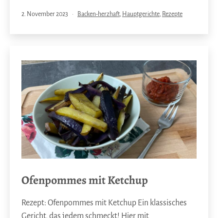
Veröffentlicht
Kategorisiert
2. November 2023
Backen-herzhaft
,
Hauptgerichte
,
Rezepte
am
als
Ofenpommes mit Ketchup
Rezept: Ofenpommes mit Ketchup Ein klassisches
Gericht, das jedem schmeckt! Hier mit