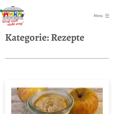
Zum
Inhalt
Menü
springen
Wirf
Kategorie:
Rezepte
mich
nicht
weg
|
Eine
Initiative
gegen
Lebensmittelverschwendung