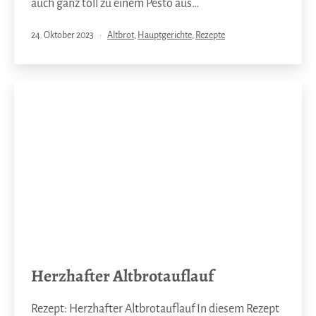
auch ganz toll zu einem Pesto aus…
Veröffentlicht
Kategorisiert
24. Oktober 2023
Altbrot
,
Hauptgerichte
,
Rezepte
am
als
Herzhafter Altbrotauflauf
Rezept: Herzhafter Altbrotauflauf In diesem Rezept