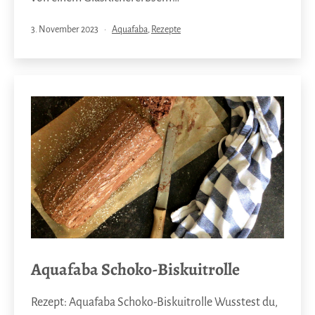
Veröffentlicht
Kategorisiert
3. November 2023
Aquafaba
,
Rezepte
am
als
Aquafaba Schoko-Biskuitrolle
Rezept: Aquafaba Schoko-Biskuitrolle Wusstest du,