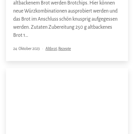
altbackenem Brot werden Brotchips. Hier können
neue Würzkombinationen ausprobiert werden und
das Brot im Anschluss schön knusprig aufgegessen
werden. Zutaten Zubereitung 250 g altbackenes
Brot 1…
Veröffentlicht
Kategorisiert
24. Oktober 2023
Altbrot
,
Rezepte
am
als