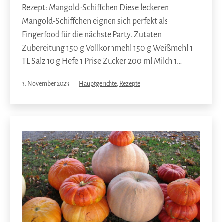
Rezept: Mangold-Schiffchen Diese leckeren
Mangold-Schiffchen eignen sich perfekt als
Fingerfood für die nächste Party. Zutaten
Zubereitung 150 g Vollkornmehl 150 g Weißmehl 1
TL Salz 10 g Hefe 1 Prise Zucker 200 ml Milch 1…
Veröffentlicht
Kategorisiert
3. November 2023
Hauptgerichte
,
Rezepte
am
als