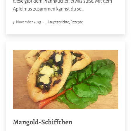
diese gibt dem Pfannkuchen etwas süße. Mit dem
Apfelmus zusammen kannst du so…
Veröffentlicht
Kategorisiert
3. November 2023
Hauptgerichte
,
Rezepte
am
als
Mangold-Schiffchen