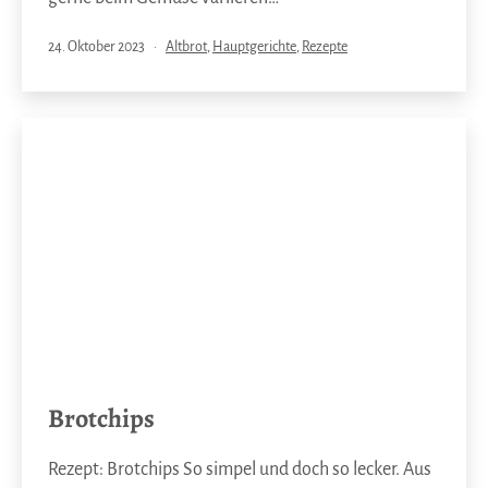
Veröffentlicht
Kategorisiert
24. Oktober 2023
Altbrot
,
Hauptgerichte
,
Rezepte
am
als
Brotchips
Rezept: Brotchips So simpel und doch so lecker. Aus