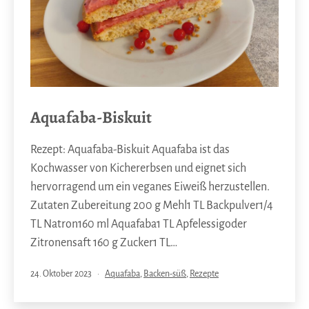
Aquafaba-Biskuit
Rezept: Aquafaba-Biskuit Aquafaba ist das
Kochwasser von Kichererbsen und eignet sich
hervorragend um ein veganes Eiweiß herzustellen.
Zutaten Zubereitung 200 g Mehl1 TL Backpulver1/4
TL Natron160 ml Aquafaba1 TL Apfelessigoder
Zitronensaft 160 g Zucker1 TL…
Veröffentlicht
Kategorisiert
24. Oktober 2023
Aquafaba
,
Backen-süß
,
Rezepte
am
als