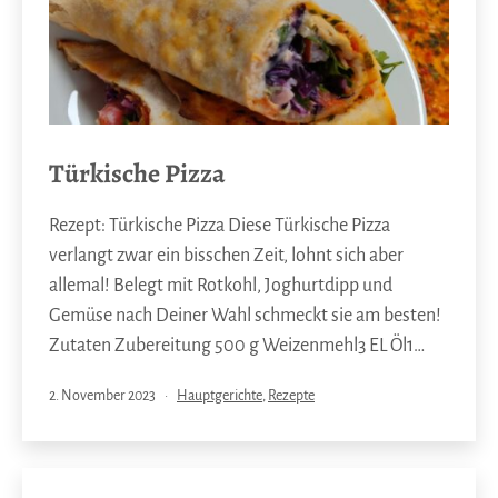
Türkische Pizza
Rezept: Türkische Pizza Diese Türkische Pizza
verlangt zwar ein bisschen Zeit, lohnt sich aber
allemal! Belegt mit Rotkohl, Joghurtdipp und
Gemüse nach Deiner Wahl schmeckt sie am besten!
Zutaten Zubereitung 500 g Weizenmehl3 EL Öl1…
Veröffentlicht
Kategorisiert
2. November 2023
Hauptgerichte
,
Rezepte
am
als