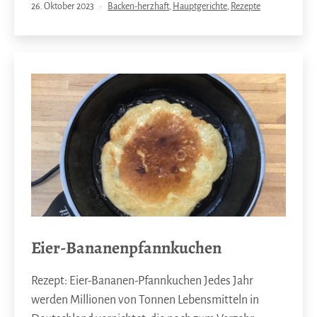
Veröffentlicht
Kategorisiert
26. Oktober 2023
Backen-herzhaft
,
Hauptgerichte
,
Rezepte
am
als
Eier-Bananenpfannkuchen
Rezept: Eier-Bananen-Pfannkuchen Jedes Jahr
werden Millionen von Tonnen Lebensmitteln in